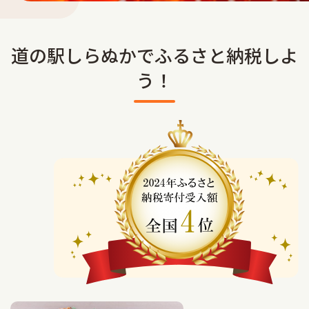
車中泊
道の駅しらぬかでふるさと納税しよ
サウナ
う！
Language
アクセス