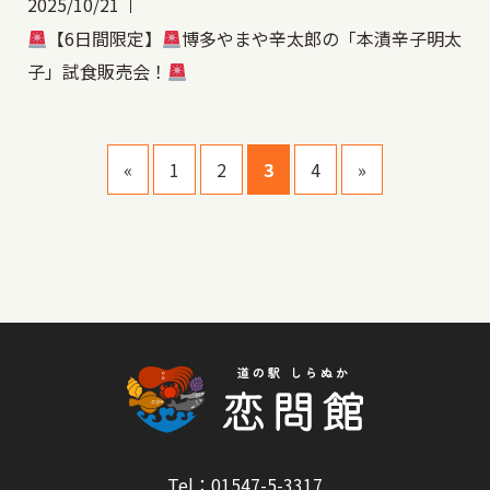
2025/10/21
【6日間限定】
博多やまや辛太郎の「本漬辛子明太
子」試食販売会！
«
1
2
3
4
»
Tel：01547-5-3317